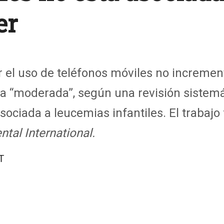
er
r el uso de teléfonos móviles
no increment
za “moderada”,
según una revisión sistemá
ociada a leucemias infantiles. El trabajo 
ntal
Interna
ti
onal.
T