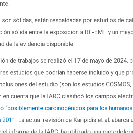
nte.
s son sólidas, están respaldadas por estudios de ca
ión sólida entre la exposición a RF-EMF y un mayor
ad de la evidencia disponible.
ión de trabajos se realizó el 17 de m
a
yo de 2024, 
res estudios que podrían haberse incluido y que p
nclusiones del estudio (son los est
u
d
i
os COSMOS,
r en cuenta que la IARC clasificó los campos elec
mo
“posiblemente carcinogénicos para los humanos
n 2011
. La actual revisión de
Karipidis
et al. abarca
del informe de la IARC, ha utilizado una metodolo