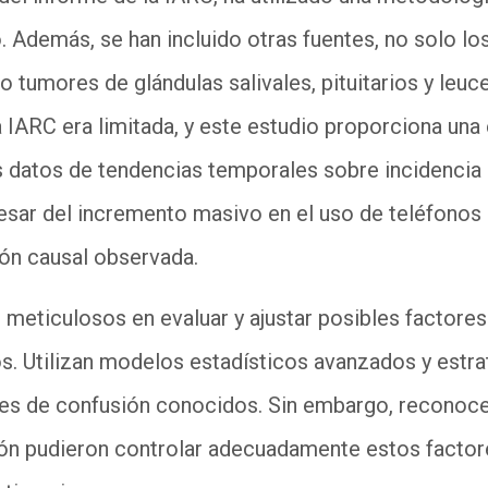
o.
Además,
se han incluido otras fuentes, no s
o
lo lo
 tumores de glándulas salivales, pituitarios y leuce
 IARC era limitada,
y
este estudio proporciona una
s datos de tendencias temporales sobre incidencia 
esar del incremento masivo en el uso de teléfonos 
ión causal observada.
 meticulosos en evaluar y ajustar posibles factore
s. Utilizan modelos estadísticos avanzados y estrati
res de confusión conocidos. Sin embargo, reconoce
sión pudieron controlar adecuadamente estos factore