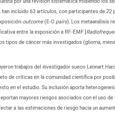
esta por una revisión sistemática midiendo los se
, han incluido 63 artículos, con participantes de 22
xposición-
outcome
(E-O
pairs
). Los
metaanálisis
re
ficativa entre la exposición a RF-EMF
[
Radiofreque
os tipos de cáncer más investigados (glioma,
meni
luyeron trabajos del investigador sueco
Lennart
Hard
jeto de críticas en la comunidad científica por po
sto en el estudio. Su inclusión aporta heterogenei
eportan mayores riesgos asociados con el uso de 
fectar a las estimaciones de riesgo hacia un aumen