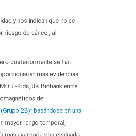
lidad y nos indican que no se
 riesgo de cáncer, al
pero posteriormente se han
roporcionarían más evidencias
 MOBI-
Kids
, UK
Biobank
entre
tromagnéticos de
 (Grupo 2B)” basándose en una
 un mayor rango temporal,
gía más avanzada y ha evaluado