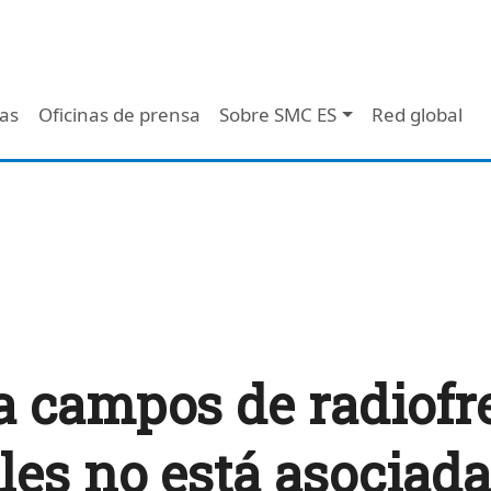
 - Header
/as
Oficinas de prensa
Sobre SMC ES
Red global
a campos de radiofr
les no está asociad