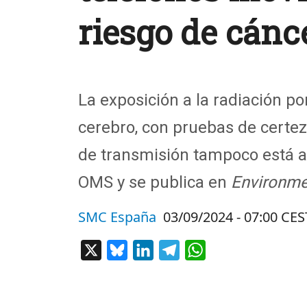
riesgo de cánc
La exposición a la radiación po
cerebro,
con pruebas de certe
de transmisión tampoco está as
OMS y se publica en
Environme
SMC España
03/09/2024 - 07:00 CES
X
Bluesky
LinkedIn
Telegram
WhatsApp