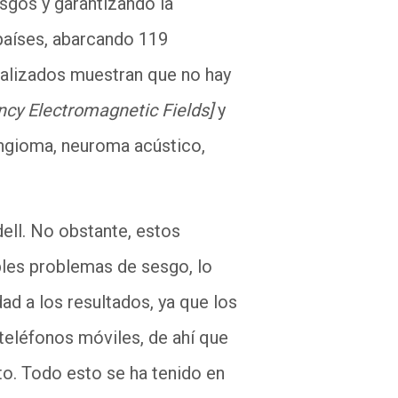
sgos y garantizando la
 países, abarcando 119
alizados muestran que no hay
ncy
Electromagnetic
Fields
]
y
ngioma
, neuroma acústico,
ell
. No obstante, estos
sibles problemas de sesgo
,
lo
dad a los resultados
,
ya que los
teléfonos móviles, de ahí que
to.
Todo esto se ha tenido en